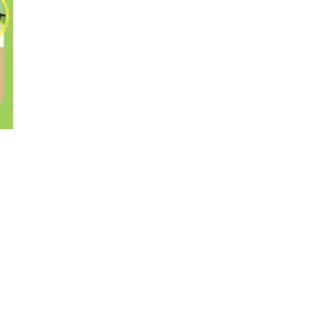
住
な
。